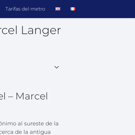
Tarifas del metro
rcel Langer
l – Marcel
ónimo al sureste de la
erca de la antigua