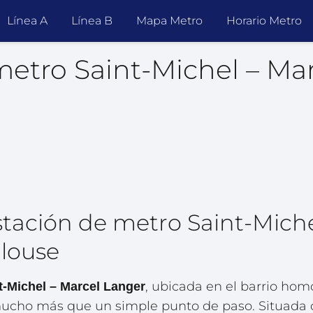
Línea A
Línea B
Mapa Metro
Horario Metro
metro Saint-Michel – Ma
stación de metro Saint-Miche
louse
, ubicada en el barrio hom
t-Michel – Marcel Langer
mucho más que un simple punto de paso. Situada c