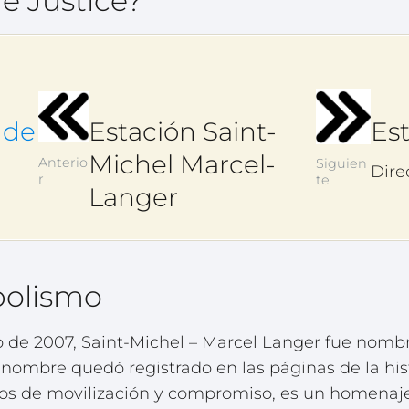
e Justice?
 de
Estación Saint-
Es
Michel Marcel-
Anterio
Siguien
Dire
r
te
Langer
bolismo
o de 2007, Saint-Michel – Marcel Langer fue nomb
ombre quedó registrado en las páginas de la histo
ños de movilización y compromiso, es un homenaje