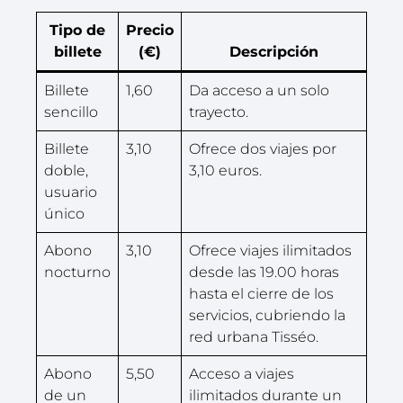
Tipo de
Precio
billete
(€)
Descripción
Billete
1,60
Da acceso a un solo
sencillo
trayecto.
Billete
3,10
Ofrece dos viajes por
doble,
3,10 euros.
usuario
único
Abono
3,10
Ofrece viajes ilimitados
nocturno
desde las 19.00 horas
hasta el cierre de los
servicios, cubriendo la
red urbana Tisséo.
Abono
5,50
Acceso a viajes
de un
ilimitados durante un