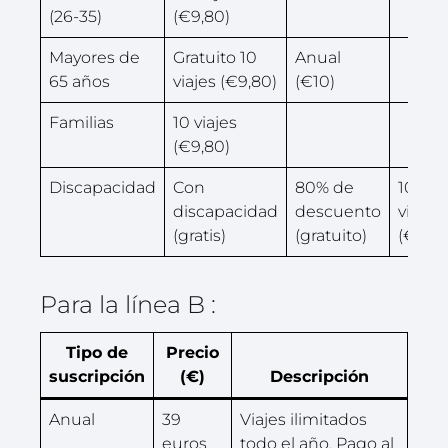
(26-35)
(€9,80)
Mayores de
Gratuito 10
Anual
65 años
viajes (€9,80)
(€10)
Familias
10 viajes
(€9,80)
Discapacidad
Con
80% de
10
discapacidad
descuento
viajes
(gratis)
(gratuito)
(€9,80
Para la línea B :
Tipo de
Precio
suscripción
(€)
Descripción
Anual
39
Viajes ilimitados
euros
todo el año. Pago al