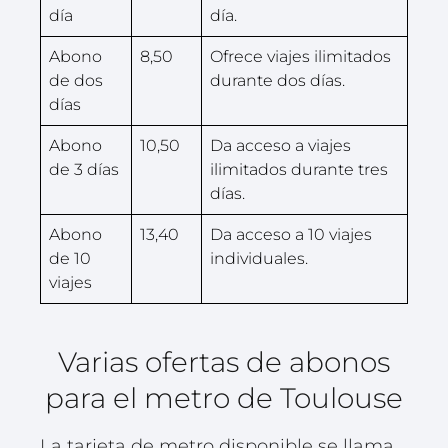
día
día.
Abono
8,50
Ofrece viajes ilimitados
de dos
durante dos días.
días
Abono
10,50
Da acceso a viajes
de 3 días
ilimitados durante tres
días.
Abono
13,40
Da acceso a 10 viajes
de 10
individuales.
viajes
Varias ofertas de abonos
para el metro de Toulouse
La tarjeta de metro disponible se llama