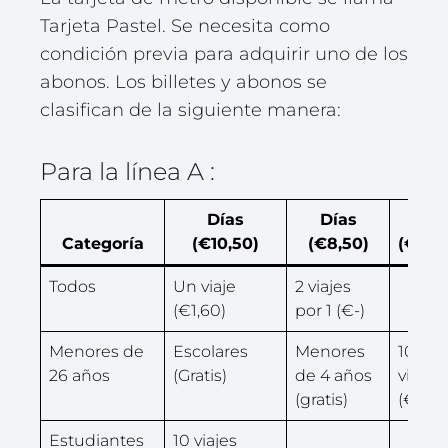
Tarjeta Pastel. Se necesita como
condición previa para adquirir uno de los
abonos. Los billetes y abonos se
clasifican de la siguiente manera:
Para la línea A :
Días
Días
Día
Categoría
(€10,50)
(€8,50)
(€5,5
Todos
Un viaje
2 viajes
(€1,60)
por 1 (€-)
Menores de
Escolares
Menores
10
26 años
(Gratis)
de 4 años
viajes
(gratis)
(€4)
Estudiantes
10 viajes